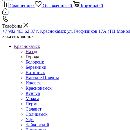
Сравнение
0
Отложенные
0
Корзина
0
0
Телефоны
+7 982 463 62 37
г. Краснокамск ул. Геофизиков 17А (ТЦ Монол
Заказать звонок
Краснокамск
Назад
Города
Белорецк
Березники
Воткинск
Вятские Поляны
Ижевск
Краснокамск
Кунгур
Можга
Пермь
Салават
Соликамск
Уфа
Чайковский
Чистополь