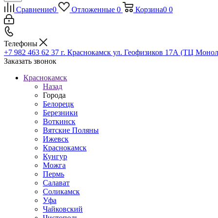
Сравнение
0
Отложенные
0
Корзина
0
0
Телефоны
+7 982 463 62 37
г. Краснокамск ул. Геофизиков 17А (ТЦ Монол
Заказать звонок
Краснокамск
Назад
Города
Белорецк
Березники
Воткинск
Вятские Поляны
Ижевск
Краснокамск
Кунгур
Можга
Пермь
Салават
Соликамск
Уфа
Чайковский
Чистополь