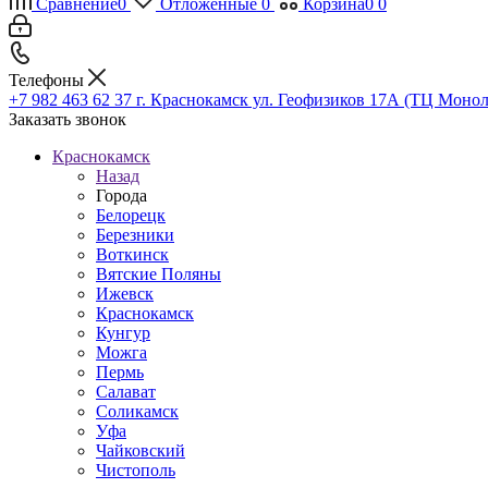
Сравнение
0
Отложенные
0
Корзина
0
0
Телефоны
+7 982 463 62 37
г. Краснокамск ул. Геофизиков 17А (ТЦ Монол
Заказать звонок
Краснокамск
Назад
Города
Белорецк
Березники
Воткинск
Вятские Поляны
Ижевск
Краснокамск
Кунгур
Можга
Пермь
Салават
Соликамск
Уфа
Чайковский
Чистополь