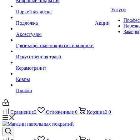
Ковровые покрытия
Услуги
Паркетная доска
Профес
Подложка
Акции
Нарезк
Замеры
Аксессуары
Грязезащитные покрытия и коврики
Искусственная трава
Керамогранит
Ковры
Пробка
Сравнение
0
Отложенные
0
Корзина
0
0