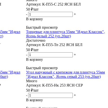
Л
Артикул: К-П55-С 252 ЯСН БЕЛ
50
₽
/шт
-
+
В корзину
Быстрый просмотр
55мм "Идеал
Торцевые для плинтуса 55мм "Идеал Классик",
т)
Ясень белый 252 (уп.20шт)
Достаточно
Т
Артикул: К-П55-Тп 252 ЯСН БЕЛ
50
₽
/шт
-
+
В корзину
Быстрый просмотр
55мм "Идеал
Угол наружный с крепежом для плинтуса 55мм
20шт)
"Идеал Классик", Ясень серый 253 (уп.20шт)
Много
Р
Артикул: К-П55-Нк 253 ЯСН СЕР
50
₽
/шт
-
+
В корзину