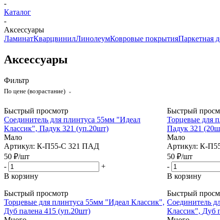
-
Каталог
-
Аксессуары
Ламинат
Кварцвинил
Линолеум
Ковровые покрытия
Паркетная д
Аксессуары
Фильтр
По цене (возрастание)
Быстрый просмотр
Быстрый просм
Соединитель для плинтуса 55мм "Идеал
Торцевые для п
Классик", Падук 321 (уп.20шт)
Падук 321 (20ш
Мало
Мало
Артикул: К-П55-С 321 ПАД
Артикул: К-П5
50
₽
/шт
50
₽
/шт
-
+
-
В корзину
В корзину
Быстрый просмотр
Быстрый просм
Торцевые для плинтуса 55мм "Идеал Классик",
Соединитель д
Дуб палена 415 (уп.20шт)
Классик", Дуб 
Много
Много