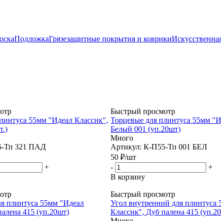
оска
Подложка
Грязезащитные покрытия и коврики
Искусственная
отр
Быстрый просмотр
линтуса 55мм "Идеал Классик",
Торцевые для плинтуса 55мм "И
т.)
Белый 001 (уп.20шт)
Много
5-Тп 321 ПАД
Артикул: К-П55-Тп 001 БЕЛ
50
₽
/шт
+
-
+
В корзину
отр
Быстрый просмотр
ля плинтуса 55мм "Идеал
Угол внутренний для плинтуса 
палена 415 (уп.20шт)
Классик", Дуб палена 415 (уп.2
Много