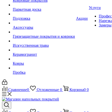
Ковровые покрытия
Услуги
Паркетная доска
Профес
Подложка
Акции
Нарезк
Замеры
Аксессуары
Грязезащитные покрытия и коврики
Искусственная трава
Керамогранит
Ковры
Пробка
Сравнение
0
Отложенные
0
Корзина
0
0