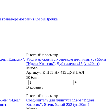
 трава
Керамогранит
Ковры
Пробка
Быстрый просмотр
деал Классик",
Угол наружный с крепежом для плинтуса 55мм
"Идеал Классик", Дуб палена 415 (уп.20шт)
Много
Артикул: К-П55-Нк 415 ДУБ ПАЛ
50
₽
/шт
-
+
В корзину
Быстрый просмотр
55мм "Идеал
Соединитель для плинтуса 55мм "Идеал
0шт)
Классик", Ясень белый 252 (уп.20шт)
Много