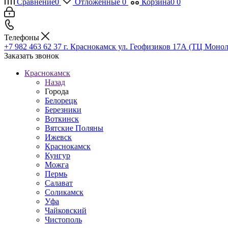
Сравнение
0
Отложенные
0
Корзина
0
0
Телефоны
+7 982 463 62 37
г. Краснокамск ул. Геофизиков 17А (ТЦ Монол
Заказать звонок
Краснокамск
Назад
Города
Белорецк
Березники
Воткинск
Вятские Поляны
Ижевск
Краснокамск
Кунгур
Можга
Пермь
Салават
Соликамск
Уфа
Чайковский
Чистополь