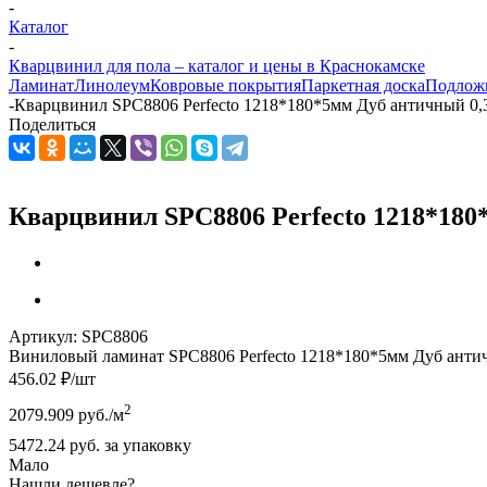
-
Каталог
-
Кварцвинил для пола – каталог и цены в Краснокамске
Ламинат
Линолеум
Ковровые покрытия
Паркетная доска
Подлож
-
Кварцвинил SPC8806 Perfecto 1218*180*5мм Дуб античный 0,
Поделиться
Кварцвинил SPC8806 Perfecto 1218*180
Артикул:
SPC8806
Виниловый ламинат SPC8806 Perfecto 1218*180*5мм Дуб антич
456.02
₽
/шт
2
2079.909
руб.
/м
5472.24
руб.
за упаковку
Мало
Нашли дешевле?