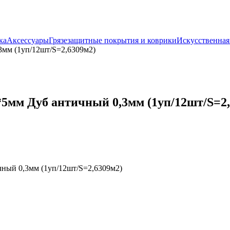
ка
Аксессуары
Грязезащитные покрытия и коврики
Искусственная
3мм (1уп/12шт/S=2,6309м2)
*5мм Дуб античный 0,3мм (1уп/12шт/S=2,
ный 0,3мм (1уп/12шт/S=2,6309м2)