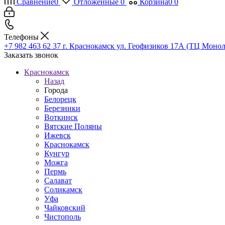
Сравнение
0
Отложенные
0
Корзина
0
0
Телефоны
+7 982 463 62 37
г. Краснокамск ул. Геофизиков 17А (ТЦ Монол
Заказать звонок
Краснокамск
Назад
Города
Белорецк
Березники
Воткинск
Вятские Поляны
Ижевск
Краснокамск
Кунгур
Можга
Пермь
Салават
Соликамск
Уфа
Чайковский
Чистополь