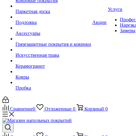
Ковровые покрытия
Услуги
Паркетная доска
Профес
Подложка
Акции
Нарезк
Замеры
Аксессуары
Грязезащитные покрытия и коврики
Искусственная трава
Керамогранит
Ковры
Пробка
Сравнение
0
Отложенные
0
Корзина
0
0