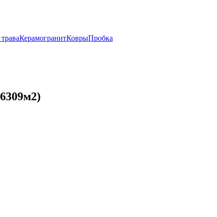
 трава
Керамогранит
Ковры
Пробка
6309м2)