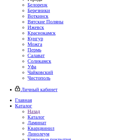
Белорецк
Березники
Воткинск
Вятские Поляны
Ижевск
Краснокамск
Кунгур
Можга
Пермь
Салават
Соликамск
Уфа
Чайковский
Чистополь
Личный кабинет
Главная
Каталог
Назад
Каталог
Ламинат
Кварцвинил
Линолеум
Ковровые покрытия