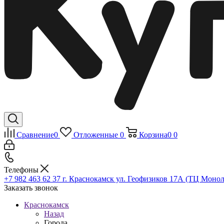
Сравнение
0
Отложенные
0
Корзина
0
0
Телефоны
+7 982 463 62 37
г. Краснокамск ул. Геофизиков 17А (ТЦ Монол
Заказать звонок
Краснокамск
Назад
Города