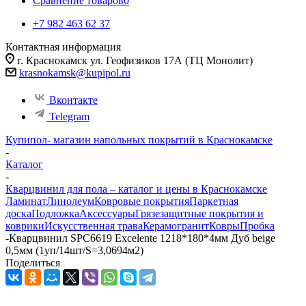
Сравнение товаров
0
+7 982 463 62 37
Контактная информация
г. Краснокамск ул. Геофизиков 17А (ТЦ Монолит)
krasnokamsk@kupipol.ru
Вконтакте
Telegram
Купипол- магазин напольных покрытий в Краснокамске
-
Каталог
-
Кварцвинил для пола – каталог и цены в Краснокамске
Ламинат
Линолеум
Ковровые покрытия
Паркетная
доска
Подложка
Аксессуары
Грязезащитные покрытия и
коврики
Искусственная трава
Керамогранит
Ковры
Пробка
-
Кварцвинил SPC6619 Excelente 1218*180*4мм Дуб beige
0,5мм (1уп/14шт/S=3,0694м2)
Поделиться