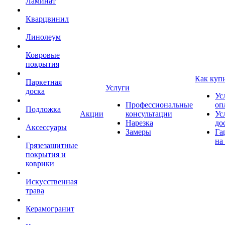
Ламинат
Кварцвинил
Линолеум
Ковровые
покрытия
Как куп
Паркетная
Услуги
доска
Ус
Профессиональные
оп
Подложка
Акции
консультации
Ус
Нарезка
до
Аксессуары
Замеры
Га
на
Грязезащитные
покрытия и
коврики
Искусственная
трава
Керамогранит