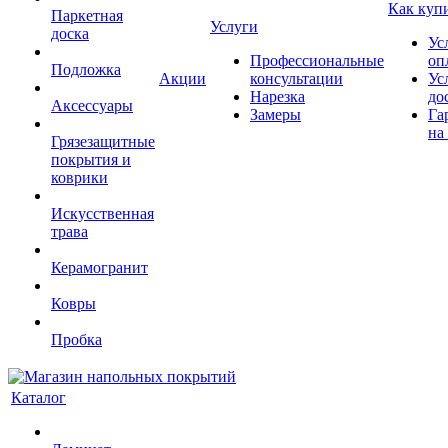
Как куп
Паркетная
Услуги
доска
Ус
Профессиональные
оп
Подложка
Акции
консультации
Ус
Нарезка
до
Аксессуары
Замеры
Га
на
Грязезащитные
покрытия и
коврики
Искусственная
трава
Керамогранит
Ковры
Пробка
Каталог