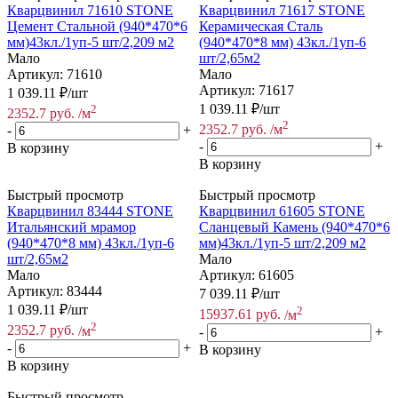
Кварцвинил 71610 STONE
Кварцвинил 71617 STONE
Цемент Стальной (940*470*6
Керамическая Сталь
мм)43кл./1уп-5 шт/2,209 м2
(940*470*8 мм) 43кл./1уп-6
Мало
шт/2,65м2
Артикул: 71610
Мало
Артикул: 71617
1 039.11
₽
/шт
1 039.11
₽
/шт
2
2352.7
руб.
/м
2
2352.7
руб.
/м
-
+
-
+
В корзину
В корзину
Быстрый просмотр
Быстрый просмотр
Кварцвинил 83444 STONE
Кварцвинил 61605 STONE
Итальянский мрамор
Сланцевый Камень (940*470*6
(940*470*8 мм) 43кл./1уп-6
мм)43кл./1уп-5 шт/2,209 м2
шт/2,65м2
Мало
Мало
Артикул: 61605
Артикул: 83444
7 039.11
₽
/шт
1 039.11
₽
/шт
2
15937.61
руб.
/м
2
2352.7
руб.
/м
-
+
-
+
В корзину
В корзину
Быстрый просмотр