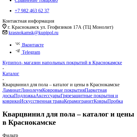
Сравнение товаров
0
+7 982 463 62 37
Контактная информация
г. Краснокамск ул. Геофизиков 17А (ТЦ Монолит)
krasnokamsk@kupipol.ru
Вконтакте
Telegram
Купипол- магазин напольных покрытий в Краснокамске
-
Каталог
-
Кварцвинил для пола – каталог и цены в Краснокамске
Ламинат
Линолеум
Ковровые покрытия
Паркетная
доска
Подложка
Аксессуары
Грязезащитные покрытия и
коврики
Искусственная трава
Керамогранит
Ковры
Пробка
Кварцвинил для пола – каталог и цены
в Краснокамске
Фильтр