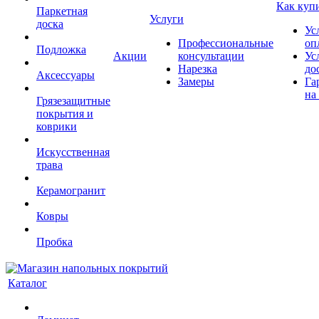
Как куп
Паркетная
Услуги
доска
Ус
Профессиональные
оп
Подложка
Акции
консультации
Ус
Нарезка
до
Аксессуары
Замеры
Га
на
Грязезащитные
покрытия и
коврики
Искусственная
трава
Керамогранит
Ковры
Пробка
Каталог