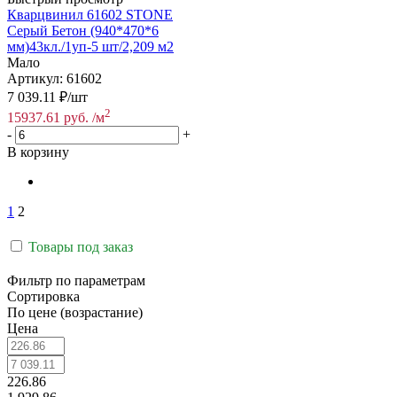
Кварцвинил 61602 STONE
Серый Бетон (940*470*6
мм)43кл./1уп-5 шт/2,209 м2
Мало
Артикул: 61602
7 039.11
₽
/шт
2
15937.61
руб.
/м
-
+
В корзину
1
2
Товары под заказ
Фильтр по параметрам
Сортировка
По цене (возрастание)
Цена
226.86