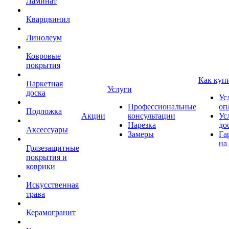
Ламинат
Кварцвинил
Линолеум
Ковровые
покрытия
Как куп
Паркетная
Услуги
доска
Ус
Профессиональные
оп
Подложка
Акции
консультации
Ус
Нарезка
до
Аксессуары
Замеры
Га
на
Грязезащитные
покрытия и
коврики
Искусственная
трава
Керамогранит