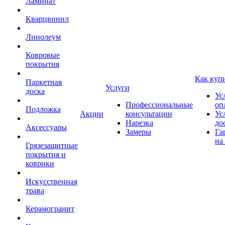
Ламинат
Кварцвинил
Линолеум
Ковровые
покрытия
Как куп
Паркетная
Услуги
доска
Ус
Профессиональные
оп
Подложка
Акции
консультации
Ус
Нарезка
до
Аксессуары
Замеры
Га
на
Грязезащитные
покрытия и
коврики
Искусственная
трава
Керамогранит