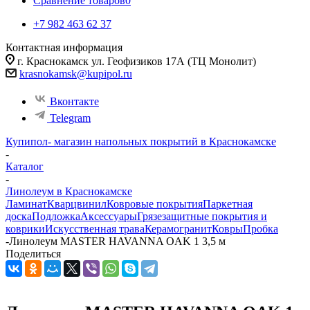
Сравнение товаров
0
+7 982 463 62 37
Контактная информация
г. Краснокамск ул. Геофизиков 17А (ТЦ Монолит)
krasnokamsk@kupipol.ru
Вконтакте
Telegram
Купипол- магазин напольных покрытий в Краснокамске
-
Каталог
-
Линолеум в Краснокамске
Ламинат
Кварцвинил
Ковровые покрытия
Паркетная
доска
Подложка
Аксессуары
Грязезащитные покрытия и
коврики
Искусственная трава
Керамогранит
Ковры
Пробка
-
Линолеум MASTER HAVANNA OAK 1 3,5 м
Поделиться