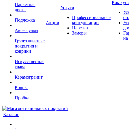
Как куп
Паркетная
Услуги
доска
Ус
Профессиональные
оп
Подложка
Акции
консультации
Ус
Нарезка
до
Аксессуары
Замеры
Га
на
Грязезащитные
покрытия и
коврики
Искусственная
трава
Керамогранит
Ковры
Пробка
Каталог