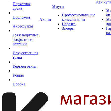
Как куп
Паркетная
Услуги
доска
Ус
Профессиональные
оп
Подложка
Акции
консультации
Ус
Нарезка
до
Аксессуары
Замеры
Га
на
Грязезащитные
покрытия и
коврики
Искусственная
трава
Керамогранит
Ковры
Пробка