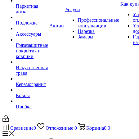
Как куп
Паркетная
Услуги
доска
Ус
Профессиональные
оп
Подложка
Акции
консультации
Ус
Нарезка
до
Аксессуары
Замеры
Га
на
Грязезащитные
покрытия и
коврики
Искусственная
трава
Керамогранит
Ковры
Пробка
Сравнение
0
Отложенные
0
Корзина
0
0