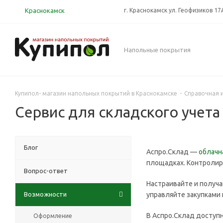
Краснокамск
г. Краснокамск ул. Геофизиков 1
Напольные покрытия
Купипол- магазин напольных покрытий в Краснокамске
-
Справочная 
Сервис для складского учета
Блог
Аспро.Склад —
облачн
площадках. Контролиру
Вопрос-ответ
Настраивайте и получа
Возможности
управляйте закупками 
В Аспро.Склад доступн
Оформление