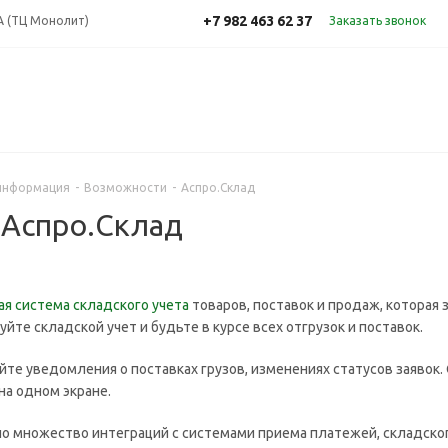
+7 982 463 62 37
7А (ТЦ Монолит)
Заказать звонок
информация
-
Возможности
-
Аспро.Склад
 Аспро.Склад
ая система складского учета
товаров, поставок и продаж, которая 
йте складской учет и будьте в курсе всех отгрузок и поставок.
йте уведомления о поставках грузов, изменениях статусов заявок.
на одном экране.
о множество интеграций с системами приема платежей, складског